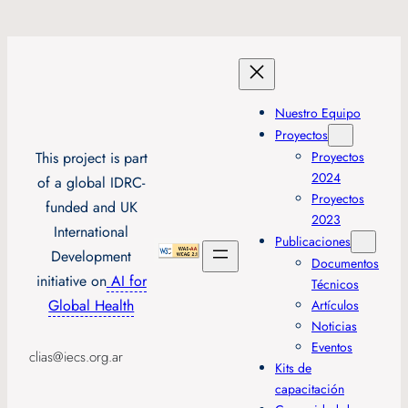
Nuestro Equipo
Proyectos
This project is part
Proyectos
2024
of a global IDRC-
Proyectos
funded and UK
2023
International
Publicaciones
Development
Documentos
initiative on
AI for
Técnicos
Global Health
Artículos
Noticias
Eventos
clias@iecs.org.ar
Kits de
capacitación