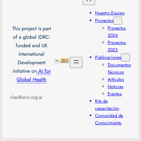
Nuestro Equipo
Proyectos
This project is part
Proyectos
2024
of a global IDRC-
Proyectos
funded and UK
2023
International
Publicaciones
Development
Documentos
initiative on
AI for
Técnicos
Global Health
Artículos
Noticias
Eventos
clias@iecs.org.ar
Kits de
capacitación
Comunidad de
Conocimiento