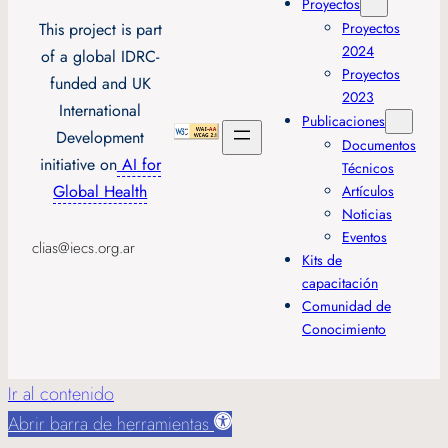
Proyectos
This project is part
Proyectos
2024
of a global IDRC-
Proyectos
funded and UK
2023
International
Publicaciones
Development
Documentos
initiative on
AI for
Técnicos
Global Health
Artículos
Noticias
Eventos
clias@iecs.org.ar
Kits de
capacitación
Comunidad de
Conocimiento
Ir al contenido
Abrir barra de herramientas