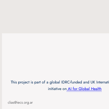
This project is part of a global IDRC-funded and UK Interna
initiative on
AI for Global Health
clias@iecs.org.ar