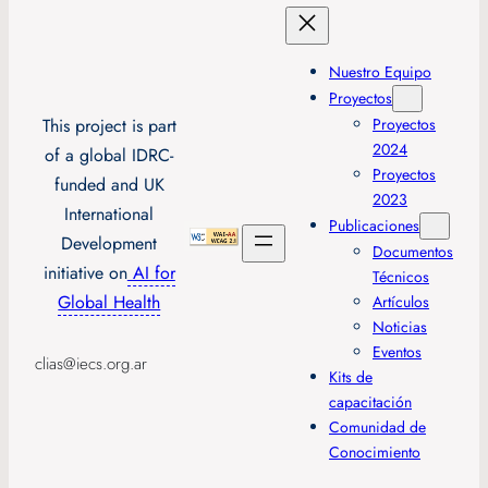
Nuestro Equipo
Proyectos
This project is part
Proyectos
2024
of a global IDRC-
Proyectos
funded and UK
2023
International
Publicaciones
Development
Documentos
initiative on
AI for
Técnicos
Global Health
Artículos
Noticias
Eventos
clias@iecs.org.ar
Kits de
capacitación
Comunidad de
Conocimiento