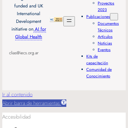
Proyectos
funded and UK
2023
International
Publicaciones
Development
Documentos
initiative on
AI for
Técnicos
Global Health
Artículos
Noticias
Eventos
clias@iecs.org.ar
Kits de
capacitación
Comunidad de
Conocimiento
Ir al contenido
Abrir barra de herramientas
Accesibilidad