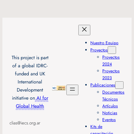
Nuestro Equipo
Proyectos
This project is part
Proyectos
2024
of a global IDRC-
Proyectos
funded and UK
2023
International
Publicaciones
Development
Documentos
initiative on
AI for
Técnicos
Global Health
Artículos
Noticias
Eventos
clias@iecs.org.ar
Kits de
capacitación