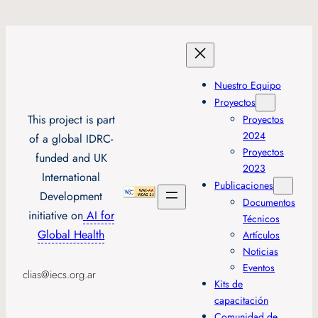
Nuestro Equipo
Proyectos
This project is part
Proyectos
2024
of a global IDRC-
Proyectos
funded and UK
2023
International
Publicaciones
Development
Documentos
initiative on
AI for
Técnicos
Global Health
Artículos
Noticias
Eventos
clias@iecs.org.ar
Kits de
capacitación
Comunidad de