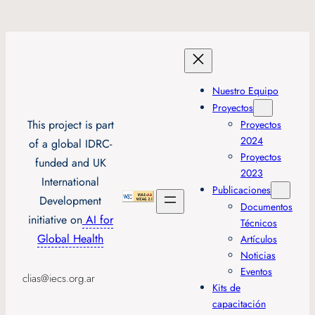
Nuestro Equipo
Proyectos
This project is part
Proyectos
2024
of a global IDRC-
Proyectos
funded and UK
2023
International
Publicaciones
Development
Documentos
initiative on
AI for
Técnicos
Global Health
Artículos
Noticias
Eventos
clias@iecs.org.ar
Kits de
capacitación